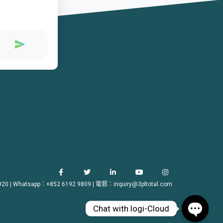
920
|
Whatsapp：+852 6192 9809
|
電郵：inquiry@3pltotal.com
Chat with logi-Cloud