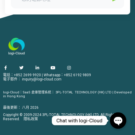
電話：+852 2699 9920
|
Whatsapp：+852 6192 9809
電子郵件：
inquiry@logi-cloud.com
logi-Cloud｜SaaS 倉庫管理系統｜
3PL-TOTAL
TECHNOLOGY (HK) LTD | Developed
in Hong Kong
最後更新：
八月 2026
Copyright © 2009-2024 3PL-TOTAL TECHNOLOGY (HK) LTD. All Rights
Reserved.
隱私政策
Chat with logi-Cloud
Open ch