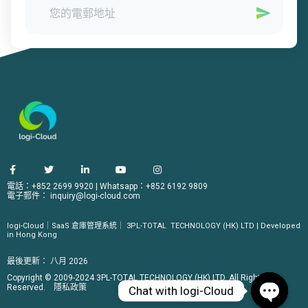
電話：+852 2699 9920
|
Whatsapp：+852 6192 9809
電子郵件：
inquiry@logi-cloud.com
logi-Cloud｜SaaS 倉庫管理系統｜
3PL-TOTAL
TECHNOLOGY (HK) LTD | Developed
in Hong Kong
最後更新：
八月 2026
Copyright © 2009-2024 3PL-TOTAL TECHNOLOGY (HK) LTD. All Rights
Reserved.
隱私政策
Chat with logi-Cloud