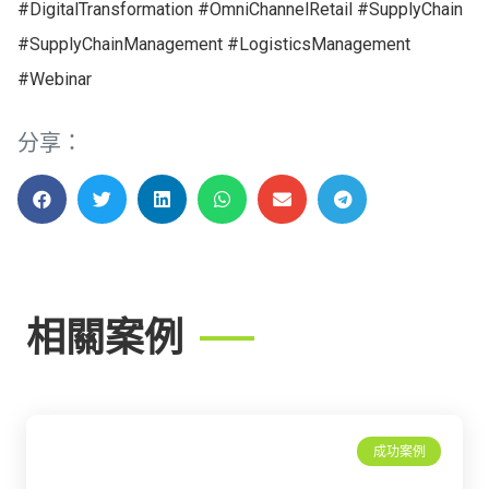
#DigitalTransformation #OmniChannelRetail #SupplyChain
#SupplyChainManagement #LogisticsManagement
#Webinar
分享：
相關案例
成功案例