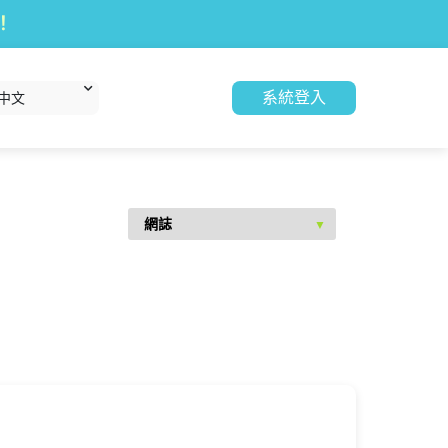
！
系統登入
中文